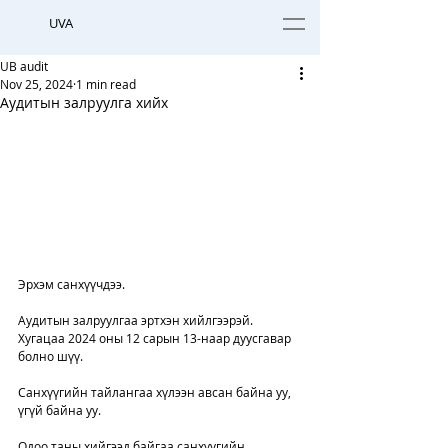
UVA
UB audit
Nov 25, 2024
1 min read
Аудитын залруулга хийх
Эрхэм санхүүчдээ. 
Аудитын залруулгаа эртхэн хийлгээрэй. 
Хугацаа 2024 оны 12 сарын 13-наар дуусгавар 
болно шүү. 
Санхүүгийн тайлангаа хүлээн авсан байна уу, 
үгүй байна уу. 
Одоо таны хийгээд байгаа санхүүгийн 