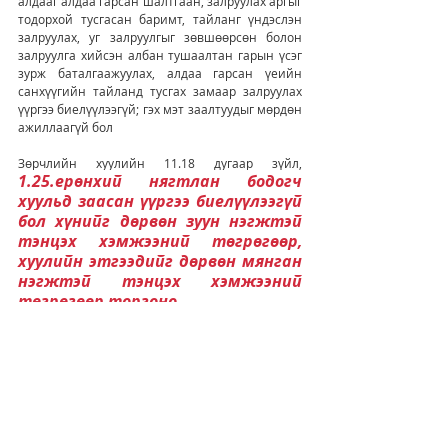
алдааг алдаа гарсан шалтгаан, залруулах аргыг 
тодорхой тусгасан баримт, тайланг үндэслэн 
залруулах, уг залруулгыг зөвшөөрсөн болон 
залруулга хийсэн албан тушаалтан гарын үсэг 
зурж баталгаажуулах, алдаа гарсан үеийн 
санхүүгийн тайланд тусгах замаар залруулах 
үүргээ биелүүлээгүй; гэх мэт заалтуудыг мөрдөн 
ажиллаагүй бол
Зөрчлийн хуулийн 11.18 дугаар зүйл, 
1.25.ерөнхий нягтлан бодогч 
хуульд заасан үүргээ биелүүлээгүй 
бол хүнийг дөрвөн зуун нэгжтэй 
тэнцэх хэмжээний төгрөгөөр, 
хуулийн этгээдийг дөрвөн мянган 
нэгжтэй тэнцэх хэмжээний 
төгрөгөөр торгоно.
Ажлаа гялалзуулаарай. Амжилт. 
Тайлангууд
НББ-ын баримт бичиг