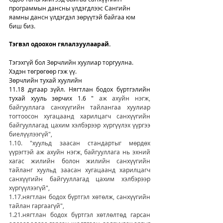
программын дансны үлдэгдлээс Сангийн 
яамны дансн үлдэгдэл зөрүүтэй байгаа юм 
биш биз. 
Тэгвэл одоохон гялалзуулаарай. 
Тэгэхгүй бол Зөрчлийн хуулиар торгуулна. 
Хэдэн төгрөгөөр гэж үү.  
Зөрчлийн тухай хуулийн 
11.18 дугаар зүйл. Нягтлан бодох бүртгэлийн 
тухай хууль зөрчих 1.6 " 
аж ахуйн нэгж, 
байгууллага санхүүгийн тайлангаа хуулиар 
тогтоосон хугацаанд харилцагч санхүүгийн 
байгууллагад цахим хэлбэрээр хүргүүлэх үүргээ 
биелүүлээгүй", 
1.10. "хуульд заасан стандартыг мөрдөх 
үүрэгтэй аж ахуйн нэгж, байгууллага нь эхний 
хагас жилийн болон жилийн санхүүгийн 
тайланг хуульд заасан хугацаанд харилцагч 
санхүүгийн байгууллагад цахим хэлбэрээр 
хүргүүлээгүй", 
1.17.нягтлан бодох бүртгэл хөтөлж, санхүүгийн 
тайлан гаргаагүй", 
1.21.нягтлан бодох бүртгэл хөтлөлтөд гарсан 