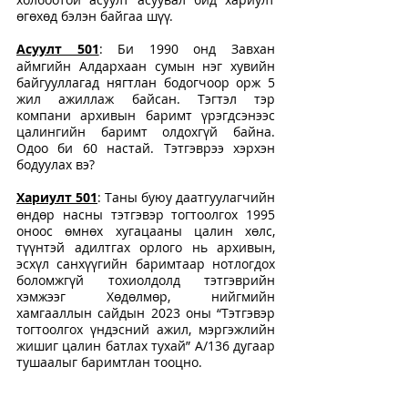
өгөхөд бэлэн байгаа шүү. 
Асуулт 501
: Би 1990 онд Завхан 
аймгийн Алдархаан сумын нэг хувийн 
байгууллагад нягтлан бодогчоор орж 5 
жил ажиллаж байсан. Тэгтэл тэр 
компани архивын баримт үрэгдсэнээс 
цалингийн баримт олдохгүй байна. 
Одоо би 60 настай. Тэтгэврээ хэрхэн 
бодуулах вэ?
Хариулт 501
: Таны буюу даатгуулагчийн 
өндөр насны тэтгэвэр тогтоолгох 1995 
оноос өмнөх хугацааны цалин хөлс, 
түүнтэй адилтгах орлого нь архивын, 
эсхүл санхүүгийн баримтаар нотлогдох 
боломжгүй тохиолдолд тэтгэврийн 
хэмжээг Хөдөлмөр, нийгмийн 
хамгааллын сайдын 2023 оны “Тэтгэвэр 
тогтоолгох үндэсний ажил, мэргэжлийн 
жишиг цалин батлах тухай” А/136 дугаар 
тушаалыг баримтлан тооцно.