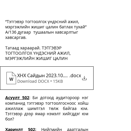
“Тэтгэвэр тогтоолгох үндэсний ажил, 
мэргэжлийн жишиг цалин батлах тухай” 
А/136 дугаар  тушаалын хавсарлтыг 
хавсаргав. 
Татаад хараарай. ТЭТГЭВЭР 
ТОГТООЛГОХ ҮНДЭСНИЙ АЖИЛ, 
МЭРГЭЖЛИЙН ЖИШИГ ЦАЛИН
ХНХ Сайдын 2023.10.05-ны өдрийн А136 дугаар т
.docx
Download DOCX • 15KB
Асуулт 502
: Би дотоод аудитороор нэг 
компанид тэтгэвэр тогтоолгосноос хойш 
ажиллаж шимтгэл төлж байгаа юм. 
Тэтгэвэр дээр ямар нэмэлт хийгддэг юм 
бол?
Хариулт 502
:
 Нийгмийн даатгалын 