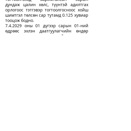
дундаж цалин хөлс, түүнтэй адилтгах 
орлогоос тэтгэвэр тогтоолгосноос хойш 
шимтгэл төлсөн сар тутамд 0.125 хувиар 
тооцож бодно.
7.4.2029 оны 01 дүгээр сарын 01-ний 
өдрөөс эхлэн даатгуулагчийн өндөр 
насны сарын тэтгэврийн хэмжээг 
бодоход энэ хуулийн 20.1-д заасны дагуу 
тооцсон сарын дундаж цалин хөлс, 
түүнтэй адилтгах орлогоос шимтгэл 
төлсөн сар тутамд 0.167 хувиар тооцно.
7.5.2029 оны 01 дүгээр сарын 01-ний 
өдрөөс эхлэн энэ хуулийн 7.2-т заасан 
нэмэгдлийг тэтгэвэр авагчийн анх 
тэтгэвэр тогтоолгоход баримталсан 
сарын дундаж цалин хөлс, түүнтэй 
адилтгах орлогоос шимтгэл төлсөн сар 
тутамд 0.167 хувиар тооцно.
7.6.Хөдөлмөрийн чадвар алдсаны 
тэтгэвэр авч байгаад өндөр насны 
тэтгэвэр тогтоолгосон даатгуулагчийн 
тэтгэврийг хөдөлмөрийн чадвараа 
бүрэн алдсан жил тутамд 1 хувиар бодож 
нэмэгдүүлнэ.