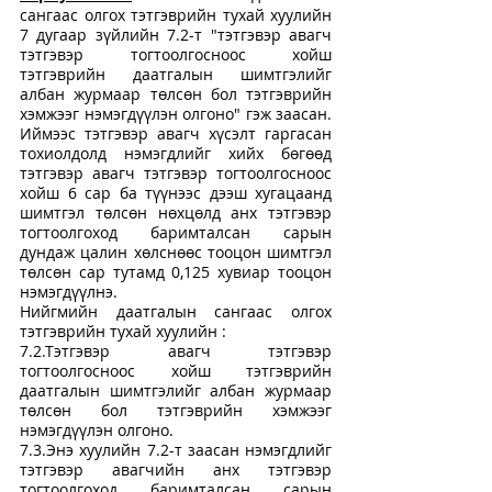
сангаас олгох тэтгэврийн тухай хуулийн 
7 дугаар зүйлийн 7.2-т "тэтгэвэр авагч 
тэтгэвэр тогтоолгосноос хойш 
тэтгэврийн даатгалын шимтгэлийг 
албан журмаар төлсөн бол тэтгэврийн 
хэмжээг нэмэгдүүлэн олгоно" гэж заасан. 
Иймээс тэтгэвэр авагч хүсэлт гаргасан 
тохиолдолд нэмэгдлийг хийх бөгөөд 
тэтгэвэр авагч тэтгэвэр тогтоолгосноос 
хойш 6 сар ба түүнээс дээш хугацаанд 
шимтгэл төлсөн нөхцөлд анх тэтгэвэр 
тогтоолгоход баримталсан сарын 
дундаж цалин хөлснөөс тооцон шимтгэл 
төлсөн сар тутамд 0,125 хувиар тооцон 
нэмэгдүүлнэ.
Нийгмийн даатгалын сангаас олгох 
тэтгэврийн тухай хуулийн :
7.2.Тэтгэвэр авагч тэтгэвэр 
тогтоолгосноос хойш тэтгэврийн 
даатгалын шимтгэлийг албан журмаар 
төлсөн бол тэтгэврийн хэмжээг 
нэмэгдүүлэн олгоно.
7.3.Энэ хуулийн 7.2-т заасан нэмэгдлийг 
тэтгэвэр авагчийн анх тэтгэвэр 
тогтоолгоход баримталсан сарын 