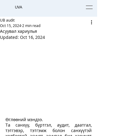
UVA
UB audit
Oct 15, 2024
2 min read
Асуувал хариулья
Updated:
Oct 16, 2024
Өглөөний мэндээ. 
Та санхүү, бүртгэл, аудит, даатгал, 
тэтгэвэр, тэтгэмж болон санхүүтэй 
холбоотой асуулт асуувал бид хариулт 