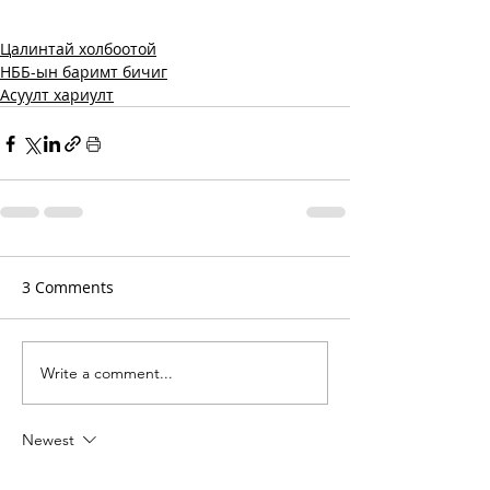
Цалинтай холбоотой
НББ-ын баримт бичиг
Асуулт хариулт
3 Comments
Write a comment...
Newest
Ц.Лхагва