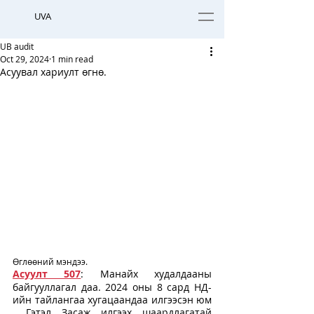
UVA
UB audit
Oct 29, 2024
1 min read
Асуувал хариулт өгнө.
Өглөөний мэндээ. 
Асуулт 507
: Манайх худалдааны 
байгууллагал даа. 2024 оны 8 сард НД-
ийн тайлангаа хугацаандаа илгээсэн юм 
. Гэтэл Засаж илгээх шаардлагатай 