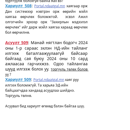
бүртгүүлж болохгүй байна яах вэ?
Хариулт 508
: 
Portal.ndaatgal.mn
 хаягаар орж 
Дан системээр нэвтрэн орж өөрийн мэйл 
хаягаа өөрчлөх боломжтой.  эсвэл Ажил 
олгогчийн эрхээр орж "Захирлын мэдээлэл 
өөрчлөх" ийг дарж мэйл хаягаа хараад өөрчлөх 
бол өөрчилнө. 
Асуулт 509
: Манай нягтлан бодогч 2024 
оны 1-р сараас эхлэн НД-ийн тайланг 
илгээж баталгаажуулаагүй байсаар 
байгаад сая буюу 2024 оны 10 сард 
ажлаасаа гарчихжээ. Одоо тайлангаа 
шууд илгээж болох уу.
торгууль төлөх болов 
уу
 ?
Хариулт 509
: 
Portal.ndaatgal.mn
 хаяг руу 
илгээх боломжгүй. Та харьяа ЭД-ийн 
байцаагчдаа хандаад асуудлаа шийднэ. 
Торгууль төлнө.
Асуувал бид хариулт өгөхөд бэлэн байгаа шүү. 