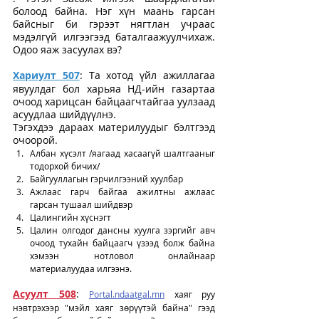
болоод байна. Нэг хүн маань гарсан 
байсныг би гэрээт нягтлан учраас 
мэдэлгүй илгээгээд баталгаажуулчихаж. 
Одоо яаж засуулах вэ?
Хариулт 507
: Та хотод үйл ажиллагаа 
явуулдаг бол харьяа НД-ийн газартаа 
очоод харицсан байцаагчтайгаа уулзаад 
асуудлаа шийдүүлнэ. 
Тэгэхдээ дараах материлуудыг бэлтгээд 
очоорой. 
Албан хүсэлт /яагаад хасаагүй шалтгааныг 
тодорхой бичих/ 
Байгууллагын гэрчилгээний хуулбар
Ажлаас гарч байгаа ажилтны ажлаас 
гарсан тушаал шийдвэр
Цалингийн хүснэгт
Цалин олгодог дансны хуулга зэргийг авч 
очоод тухайн байцаагч үзээд болж байна 
хэмээн нотловол онлайнаар 
материалуудаа илгээнэ. 
Асуулт 508
: 
Portal.ndaatgal.mn
 хаяг руу 
нэвтрэхээр "мэйл хаяг зөрүүтэй байна" гээд 