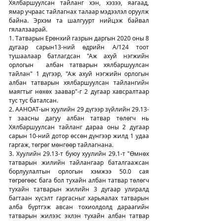
Хялбаршуулсан тайланг хэн, хэзээ, яагаад, 
ямар учраас тайлагнах талаар мэдээлэл оруулж 
байна. Эрхэм та шалгуурт нийцэж байвал 
гялалзаарай. 
1. Татварын Ерөнхий газрын даргын 2020 оны 8 
дугаар сарын13-ний өдрийн А/124 тоот 
тушаалаар батлагдсан "Аж ахуй нэгжийн 
орлогын  албан татварын хялбаршуулсан 
тайлан" 1 дүгээр, "Аж ахуй нэгжийн орлогын  
албан татварын хялбаршуулсан тайлангийн 
маягтыг нөхөх заавар"-г 2 дугаар хавсралтаар 
тус тус баталсан.  
2. ААНОАТ-ын хуулийн 29 дүгээр зүйлийн 29.13-
т заасны дагуу албан татвар төлөгч нь 
Хялбаршуулсан тайланг дараа оны 2 дугаар 
сарын 10-ний дотор өссөн дүнгээр жилд 1 удаа 
гаргаж, төгрөг мөнгөөр тайлагнана. 
3. Хуулийн 29.13-т буюу хуулийн 29.1-т "Өмнөх 
татварын жилийн тайлангаар баталгаажсан 
борлуулалтын орлогын хэмжээ 50.0 сая  
төгрөгөөс бага бол тухайн албан татвар төлөгч  
тухайн татварын жилийн 3 дугаар улиралд 
багтаан хүсэлт гаргасныг харьяалах татварын 
алба бүртгэж авсан тохиолдолд дараагийн 
татварын жилээс эхлэн тухайн албан татвар 