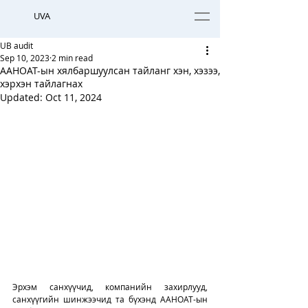
UVA
UB audit
Sep 10, 2023
2 min read
ААНОАТ-ын хялбаршуулсан тайланг хэн, хэзээ,
хэрхэн тайлагнах
Updated:
Oct 11, 2024
Эрхэм санхүүчид, компанийн захирлууд, 
санхүүгийн шинжээчид та бүхэнд ААНОАТ-ын 