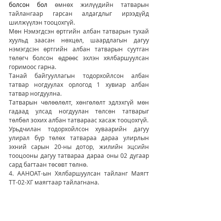
болсон бол 
өмнөх жилүүдийн татварын 
тайлангаар гарсан алдагдлыг ирээдүйд 
шилжүүлэн тооцохгүй.
Мөн Нэмэгдсэн өртгийн албан татварын тухай 
хуульд заасан нөхцөл, шаардлагын дагуу 
нэмэгдсэн өртгийн албан татварын суутган 
төлөгч болсон өдрөөс эхлэн хялбаршуулсан 
горимоос гарна.
Танай байгууллагын тодорхойлсон албан 
татвар ногдуулах орлогод 1 хувиар албан 
татвар ногдуулна.   
Татварын чөлөөлөлт, хөнгөлөлт эдлэхгүй мөн 
гадаад улсад ногдуулан төлсөн татварыг 
төлбөл зохих албан татвараас хасаж тооцохгүй. 
Урьдчилан тодорхойлсон хуваарийн дагуу 
улирал бүр төлөх татвараа дараа улирлын 
эхний сарын 20-ны дотор, жилийн эцсийн 
тооцооны дагуу татвараа дараа оны 02 дугаар 
сард багтаан төсөвт төлнө.
4. ААНОАТ-ын Хялбаршуулсан тайланг Маягт 
ТТ-02-ХГ маягтаар тайлагнана. 