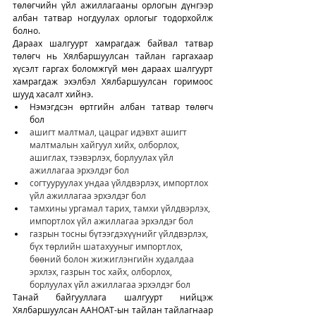
төлөгчийн үйл ажиллагааны орлогын дүнгээр 
албан татвар ногдуулах орлогыг тодорхойлж 
болно.   
Дараах шалгуурт хамрагдаж байвал татвар 
төлөгч нь Хялбаршуулсан тайлан гаргахаар 
хүсэлт гаргах боломжгүй мөн дараах шалгуурт 
хамрагдаж эхэлбэл Хялбаршуулсан горимоос 
шууд хасалт хийнэ.
Нэмэгдсэн өртгийн албан татвар төлөгч 
бол
ашигт малтмал, цацраг идэвхт ашигт 
малтмалын хайгуул хийх, олборлох, 
ашиглах, тээвэрлэх, борлуулах үйл 
ажиллагаа эрхэлдэг бол
согтууруулах ундаа үйлдвэрлэх, импортлох 
үйл ажиллагаа эрхэлдэг бол
тамхины ургамал тарих, тамхи үйлдвэрлэх, 
импортлох үйл ажиллагаа эрхэлдэг бол
газрын тосны бүтээгдэхүүнийг үйлдвэрлэх, 
бүх төрлийн шатахууныг импортлох, 
бөөний болон жижиглэнгийн худалдаа 
эрхлэх, газрын тос хайх, олборлох, 
борлуулах үйл ажиллагаа эрхэлдэг бол
Танай байгууллага шалгуурт нийцэж 
Хялбаршуулсан ААНОАТ-ын тайлан тайлагнаар 