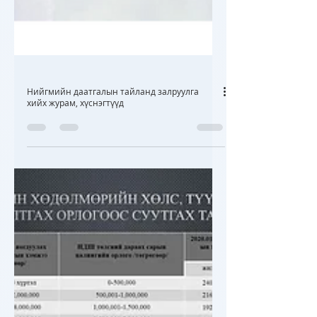
Нийгмийн даатгалын тайланд залруулга
хийх журам, хүснэгтүүд