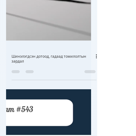
Шинэлэгдсэн дотоод, гадаад томилолтын
зардал