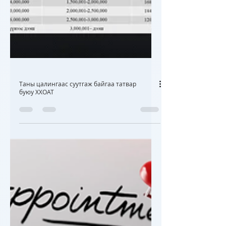
Таны цалингаас суутгаж байгаа татвар
буюу ХХОАТ