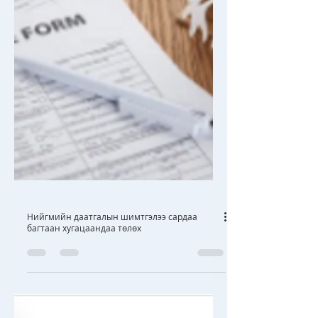
Нийгмийн даатгалын шимтгэлээ сардаа
багтаан хугацаандаа төлөх