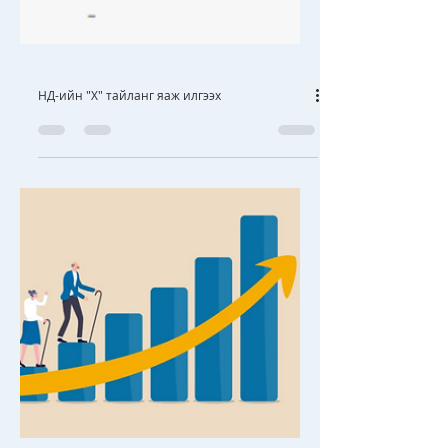
НД-ийн "Х" тайланг яаж илгээх