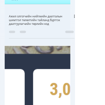
Ажил олгогчийн нийгмийн даатгалын
шимтгэл төлөлтийн тайланд бүртгэх
даатгуулагчийн төрлийн код