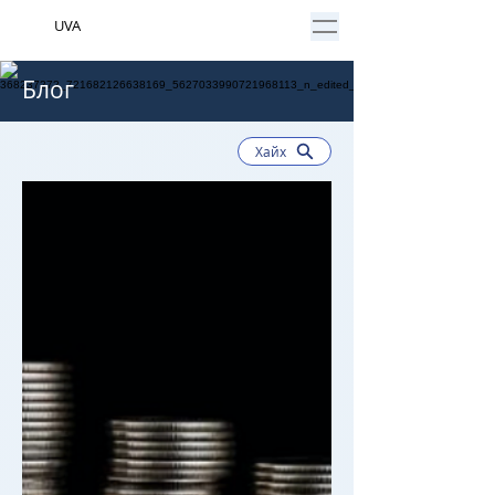
UVA
Блог
Хайх