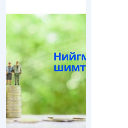
2025 оны 1 сарын 1-нээс эхлэн хүчин
төгөлдөр мөрдөгдөж эхэлж байгаа
хуулиудаас